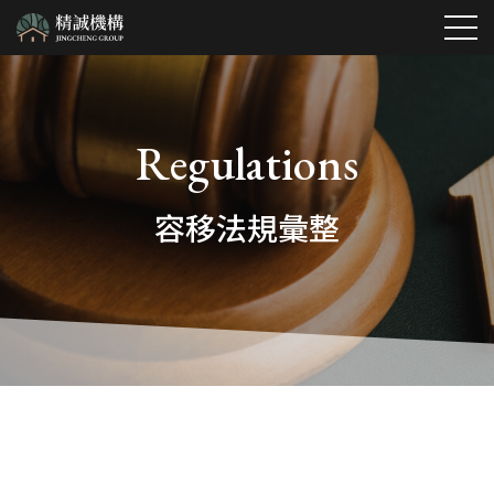
最新消息
Regulations
專屬服務項目
容移法規彙整
公設地高價收購服務
關於我們
全國容積移轉一站式服務
服務項目
台北市公設地專業代標服務
熱銷建案
精誠特色