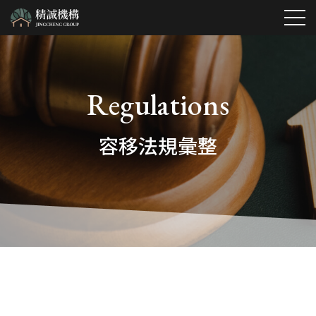
最新消息
Regulations
專屬服務項目
容移法規彙整
公設地高價收購服務
關於我們
全國容積移轉一站式服務
服務項目
台北市公設地專業代標服務
熱銷建案
精誠特色