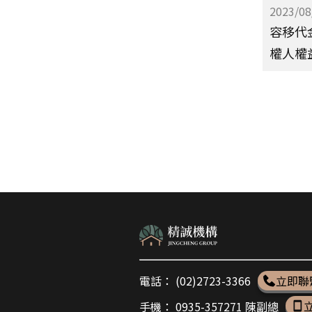
2023/08
容移代
權人權
電話：
(02)2723-3366
立即聯
手機：
0935-357271 陳副總