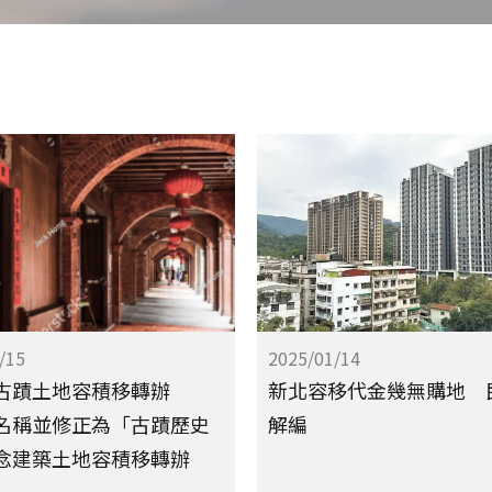
容移成功案例
容積移轉說明
容移法規彙整
聯絡精誠
/15
2025/01/14
古蹟土地容積移轉辦
新北容移代金幾無購地 
名稱並修正為「古蹟歷史
解編
念建築土地容積移轉辦