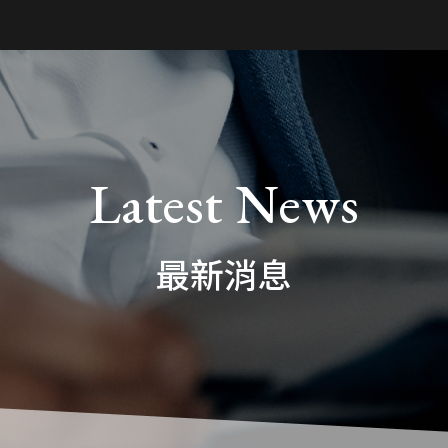
最新消息
專屬服務項目
Latest News
公設地高價收購服務
關於我們
最新消息
全國容積移轉一站式服務
服務項目
台北市公設地專業代標服務
熱銷建案
精誠特色